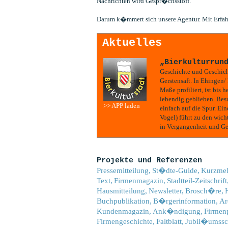
Nachrichten wird Gespr�chsstoff.
Darum k�mmert sich unsere Agentur. Mit Erfa
Aktuelles
„Bierkulturrun
Geschichte und Geschich
Gerstensaft. In Ehingen/
Maße profiliert, ist bis 
lebendig geblieben. B
>> APP laden
einfach auf die Spur. E
Vogel) führt zu den wich
in Vergangenheit und G
Projekte und Referenzen
Pressemitteilung,
St�dte-Guide,
Kurzmel
Text,
Firmenmagazin,
Stadtteil-Zeitschrift
Hausmitteilung,
Newsletter,
Brosch�re,
Buchpublikation,
B�rgerinformation,
Ar
Kundenmagazin,
Ank�ndigung,
Firmenp
Firmengeschichte,
Faltblatt,
Jubil�umssch